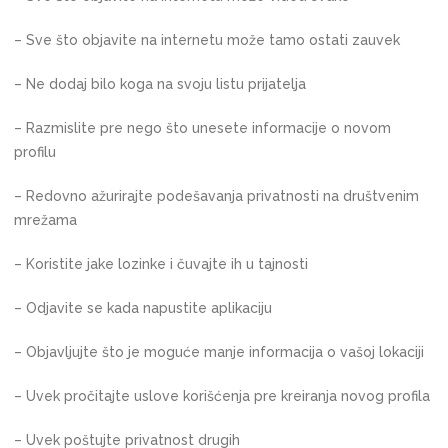
– Sve što objavite na internetu može tamo ostati zauvek
– Ne dodaj bilo koga na svoju listu prijatelja
– Razmislite pre nego što unesete informacije o novom
profilu
– Redovno ažurirajte podešavanja privatnosti na društvenim
mrežama
– Koristite jake lozinke i čuvajte ih u tajnosti
– Odjavite se kada napustite aplikaciju
– Objavljujte što je moguće manje informacija o vašoj lokaciji
– Uvek pročitajte uslove korišćenja pre kreiranja novog profila
– Uvek poštujte privatnost drugih