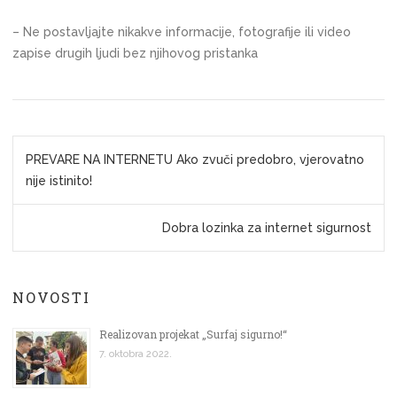
– Ne postavljajte nikakve informacije, fotografije ili video
zapise drugih ljudi bez njihovog pristanka
K
r
PREVARE NA INTERNETU Ako zvuči predobro, vjerovatno
e
nije istinito!
t
a
Dobra lozinka za internet sigurnost
n
j
e
NOVOSTI
č
l
Realizovan projekat „Surfaj sigurno!“
a
7. oktobra 2022.
n