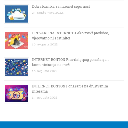
k
a
Dobra lozinka za internet sigurnost
23. septembra 2022.
PREVARE NA INTERNETU Ako zvuči predobro,
vjerovatno nije istinito!
18. avgusta 2022.
INTERNET BONTON Pravila lijepog ponašanja i
komuniciranja na meži
16. avgusta 2022.
INTERNET BONTON Ponašanje na društvenim
mrežama
15. avgusta 2022.