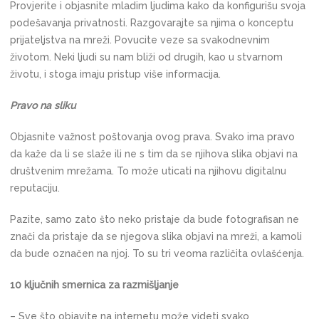
Provjerite i objasnite mladim ljudima kako da konfigurišu svoja
podešavanja privatnosti. Razgovarajte sa njima o konceptu
prijateljstva na mreži. Povucite veze sa svakodnevnim
životom. Neki ljudi su nam bliži od drugih, kao u stvarnom
životu, i stoga imaju pristup više informacija.
Pravo na sliku
Objasnite važnost poštovanja ovog prava. Svako ima pravo
da kaže da li se slaže ili ne s tim da se njihova slika objavi na
društvenim mrežama. To može uticati na njihovu digitalnu
reputaciju.
Pazite, samo zato što neko pristaje da bude fotografisan ne
znači da pristaje da se njegova slika objavi na mreži, a kamoli
da bude označen na njoj. To su tri veoma različita ovlašćenja.
10 ključnih smernica za razmišljanje
– Sve što objavite na internetu može videti svako