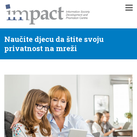
Centar za promociju i razvoj informacionog društva
Impact Centar
Naučite djecu da štite svoju
privatnost na mreži