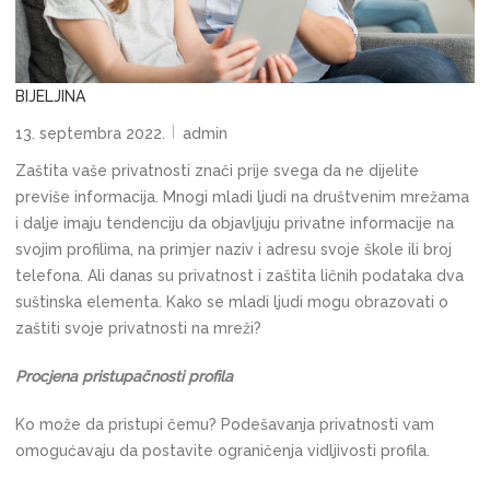
BIJELJINA
13. septembra 2022.
admin
Zaštita vaše privatnosti znači prije svega da ne dijelite
previše informacija. Mnogi mladi ljudi na društvenim mrežama
i dalje imaju tendenciju da objavljuju privatne informacije na
svojim profilima, na primjer naziv i adresu svoje škole ili broj
telefona. Ali danas su privatnost i zaštita ličnih podataka dva
suštinska elementa. Kako se mladi ljudi mogu obrazovati o
zaštiti svoje privatnosti na mreži?
Procjena pristupačnosti profila
Ko može da pristupi čemu? Podešavanja privatnosti vam
omogućavaju da postavite ograničenja vidljivosti profila.