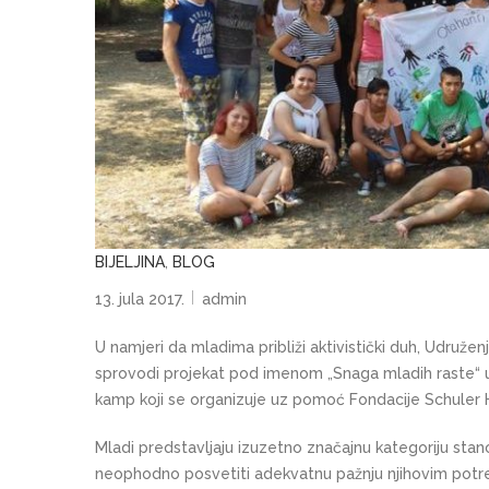
BIJELJINA
,
BLOG
13. jula 2017.
admin
U namjeri da mladima približi aktivistički duh, Udruž
sprovodi projekat pod imenom „Snaga mladih raste“ u
kamp koji se organizuje uz pomoć Fondacije Schuler 
Mladi predstavljaju izuzetno značajnu kategoriju sta
neophodno posvetiti adekvatnu pažnju njihovim potreb