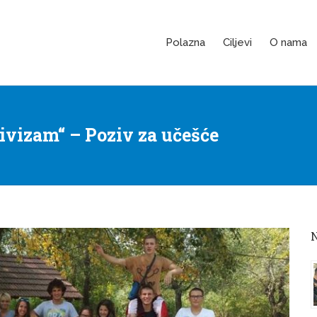
Polazna
Ciljevi
O nama
vizam“ – Poziv za učešće