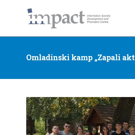
Centar za promociju i razvoj informacionog društva
Impact Centar
Omladinski kamp „Zapali akti