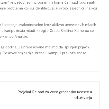
vizam“ je petodnevni program na kome će mladi ljudi imati
je problema koji su identifikovali u svojoj zajednici i na koji
.
 i kreiranje svakodnevnice kroz aktivno učešće svih mladih
a na kampu imaju mladi iz regije Grada Bijeljina. Kamp će se
o-kampu Amajlije.
 25 godina. Zainteresovane molimo da ispunjen prijavni
g
Troškove smještaja, hrane u kampu i prevoza snose
Projekat Reload za veće građansko učešće u
odlučivanju