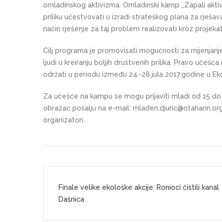
omladinskog aktivizma. Omladinski kamp ,,Zapali akti
priliku učestvovati u izradi strateškog plana za rješavan
način rješenje za taj problem realizovati kroz projekat
Cilj programa je promovisati mogućnosti za mijenjanje
ljudi u kreiranju boljih društvenih prilika. Pravo učešć
održati u periodu između 24.-28.jula 2017.godine u Ek
Za učešće na kampu se mogu prijaviti mladi od 15 do
obrazac pošalju na e-mail:
mladen.djuric@otaharin.or
organizatori.
K
r
Finale velike ekološke akcije: Ronioci čistili kanal
e
Dašnica
t
a