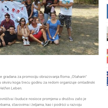
enje građana za promociju obrazovanja Roma „Otaharin“
 okviru koga treću godinu za redom organizuje omladinski
Helfen Leben.
novništva i buduće nosioce promjena u društvu zato je
ama, stavovima i željama, kao i podršci u razvoju