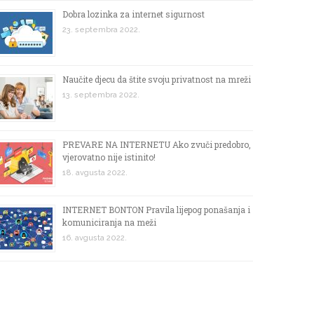
Dobra lozinka za internet sigurnost
23. septembra 2022.
Naučite djecu da štite svoju privatnost na mreži
13. septembra 2022.
PREVARE NA INTERNETU Ako zvuči predobro,
vjerovatno nije istinito!
18. avgusta 2022.
INTERNET BONTON Pravila lijepog ponašanja i
komuniciranja na meži
16. avgusta 2022.